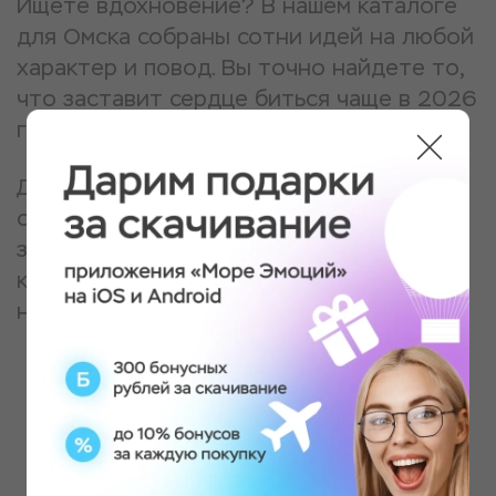
Ищете вдохновение? В нашем каталоге
для Омска собраны сотни идей на любой
характер и повод. Вы точно найдете то,
что заставит сердце биться чаще в 2026
году.
Для новых пользователей действует
специальное предложение: 300 рублей
за регистрацию и кешбэк до 10% с
каждой покупки. Все подробности — на
нашем сайте.