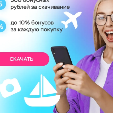
ие подарки на
од: идеи для
и родных
ОБНЕЕ