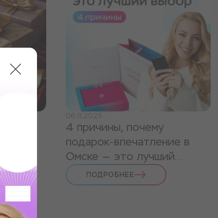
06.11.2025
ка на
4 причины, почему
е
подарок-впечатление в
Омске — это лучший
выбор
ПОДРОБНЕЕ