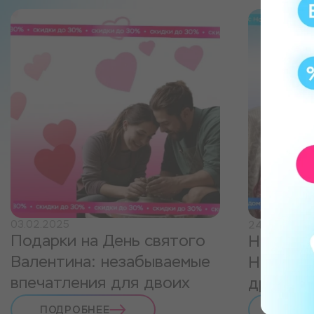
03.02.2025
24.12.2024
Подарки на День святого
Недорог
Валентина: незабываемые
Новый г
впечатления для двоих
друзей 
ПОДРОБНЕЕ
ПОДР