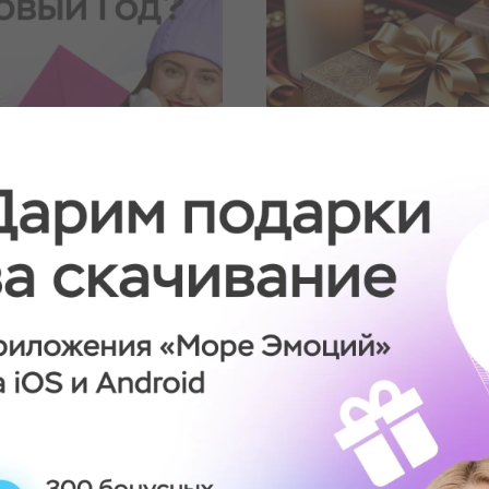
17.11.2025
арить на Новый
10 идей для подар
 в Омске: Топ
Новый Год в Омск
в-впечатлений
ОБНЕЕ
ПОДРОБНЕЕ