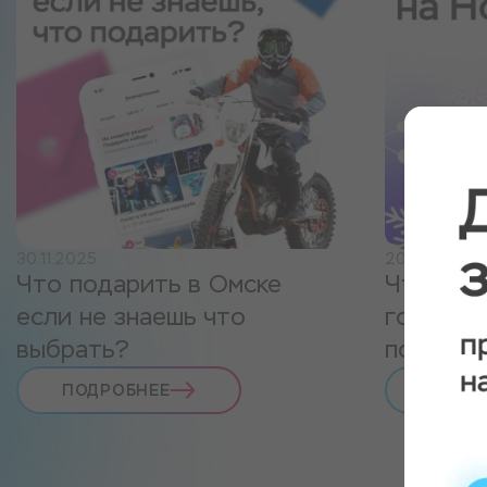
30.11.2025
20.11.2025
Что подарить в Омске
Что под
если не знаешь что
год 2026
выбрать?
подарко
ПОДРОБНЕЕ
ПОДР