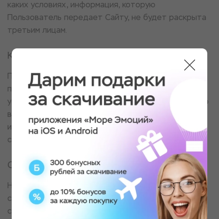
каких условиях, информация, которую
Пользователь передает Сайту, не будет раскрыта
третьим лицам.
Коммуникация
После того, как Пользователь оставил данные, он
получает сообщение, подтверждающее его
успешную регистрацию. Пользователь имеет право
в любой момент прекратить получение
информационных бюллетеней воспользовавшись
соответствующим сервисом в Сайте.
Ссылки
На сайте могут содержаться ссылки на другие
сайты. Сайт не несет ответственности за
содержание, качество и политику безопасности