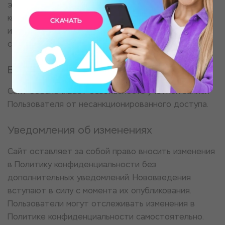
этих сайтов. Данное заявление о
конфиденциальности относится только к
информации, размещенной непосредственно на
сайте.
Безопасность
Сайт обеспечивает безопасность учетной записи
Пользователя от несанкционированного доступа.
Уведомления об изменениях
Сайт оставляет за собой право вносить изменения
в Политику конфиденциальности без
дополнительных уведомлений. Нововведения
вступают в силу с момента их опубликования.
Пользователи могут отслеживать изменения в
Политике конфиденциальности самостоятельно.