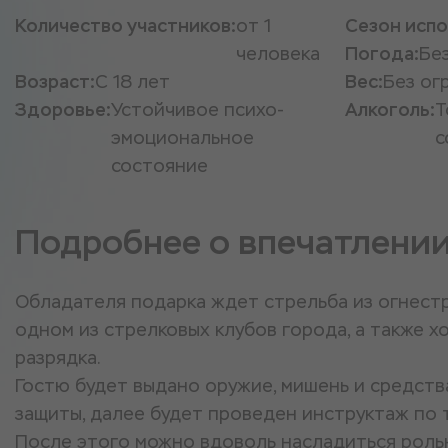
Количество участников:
от 1
Сезон испо
человека
Погода:
Бе
Возраст:
С 18 лет
Вес:
Без ог
Здоровье:
Устойчивое психо-
Алкоголь:
Т
эмоциональное
с
состояние
Подробнее о впечатлени
Обладателя подарка ждет стрельба из огнест
одном из стрелковых клубов города, а также 
разрядка.
Гостю будет выдано оружие, мишень и средст
защиты, далее будет проведен инструктаж по 
После этого можно вдоволь насладиться роль