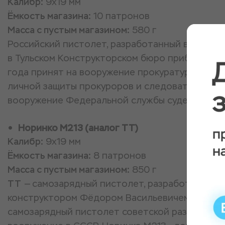
Калибр:
9x19 мм
Ёмкость магазина:
10 патронов
Масса с пустым магазином:
580 г
Российский пистолет, разработанный в конце 
в Тульском Конструкторском бюро приборостр
года принят на вооружение прокуратуры Росси
личной защиты прокуроров и следователей. П
вооружение Федеральной службы судебных пр
Норинко M213 (аналог ТТ)
Калибр:
9x19 мм
Ёмкость магазина:
8 патронов
Масса с пустым магазином:
850 г
ТТ
— самозарядный пистолет, разработанный в
конструктором Фёдором Васильевичем Токаре
самозарядный пистолет советской разработки