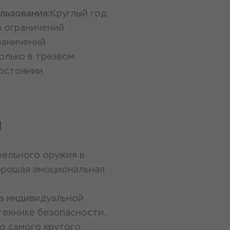
льзования:
Круглый год
з ограничений
раничений
олько в трезвом
остоянии
и
рельного оружия в
хорошая эмоциональная
ва индивидуальной
технике безопасности.
ю самого крутого