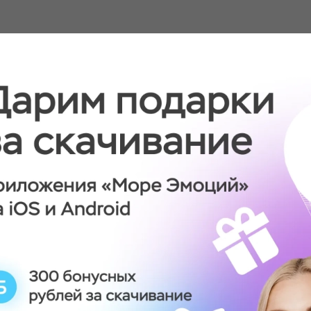
1990-х годов
оения. В сентябре 2006
и в качестве оружия для
ринят на
иставов.
 1930 году советским
вым. Первый
, принятый на