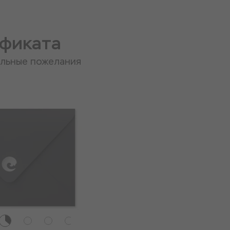
ификата
альные пожелания