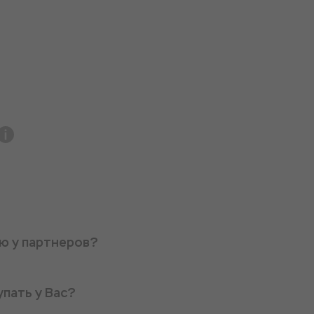
ую у партнеров?
упать у Вас?