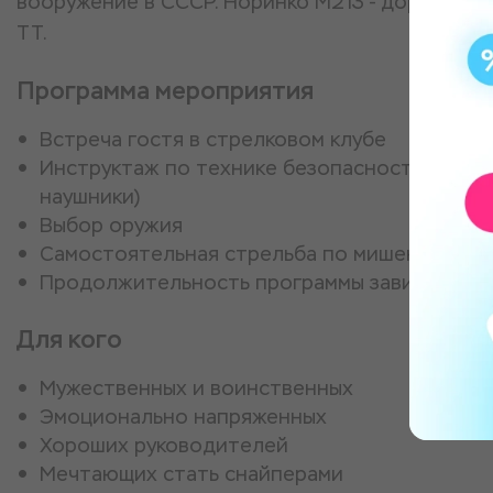
вооружение в СССР. Норинко M213 - доработа
ТТ.
Программа мероприятия
Встреча гостя в стрелковом клубе
Инструктаж по технике безопасности, выдач
наушники)
Выбор оружия
Самостоятельная стрельба по мишеням
Продолжительность программы зависит от 
Для кого
Мужественных и воинственных
Эмоционально напряженных
Хороших руководителей
Мечтающих стать снайперами