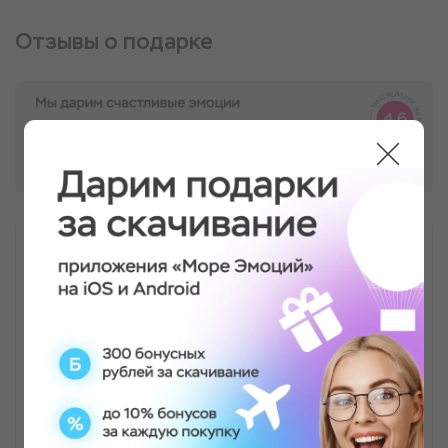
Отзывы о подарке
СПА-программа для двоих
Отзыв могу оставить только положительный!
Очень все понравилось, атмосферное место,
доброжелательные и приветливые мастера, а
главное профессионалы своего дела! Я по-
настоящему расслабилась, получила
колоссальное удовольствие от массажа, фито-
бочки и в целом от процесса🤗 Мой мужчина