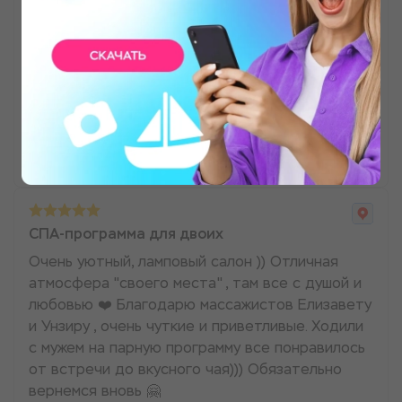
тоже в восторге, сказал, что ещё пойдём. В
наше время очень важно давать телу и голове
разгружаться и вот так экологично, с заботой
о своём теле отдыхать. В этом месте у нас
это получилось!
Анастасия Гоняева
СПА-программа для двоих
Очень уютный, ламповый салон )) Отличная
атмосфера "своего места" , там все с душой и
любовью ❤️ Благодарю массажистов Елизавету
и Унзиру , очень чуткие и приветливые. Ходили
с мужем на парную программу все понравилось
от встречи до вкусного чая))) Обязательно
вернемся вновь 🤗