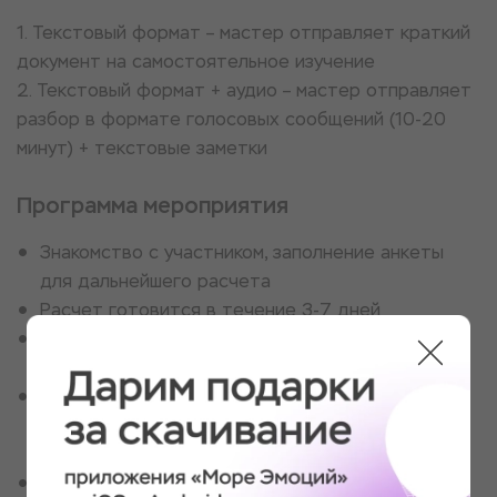
1. Текстовый формат – мастер отправляет краткий
документ на самостоятельное изучение
2. Текстовый формат + аудио – мастер отправляет
разбор в формате голосовых сообщений (10-20
минут) + текстовые заметки
Программа мероприятия
Знакомство с участником, заполнение анкеты
для дальнейшего расчета
Расчет готовится в течение 3-7 дней
Мастер отправляет материалы, в зависимости
от выбранного формата
По необходимости мастер отправляет книги/
статьи/упражнения, которые помогут в
наилучшем усвоении всей информации
Мастер остается на связи в течение 1 месяца,