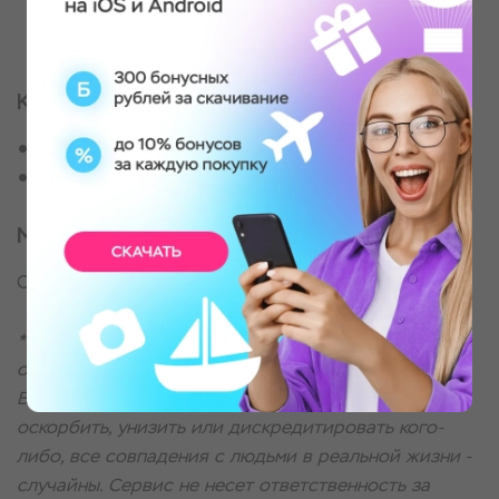
участник может обращаться с вопросами или за
поддержкой
Кому
Тому, кто хочет быстро решить вопрос
Всем, кто интересуется магическими штучками
Место проведения
Онлайн-формат в мессенджере
* Информация об услуге представлена в
ознакомительно-развлекательных целях.
Вышеописанные материалы не несут цели
оскорбить, унизить или дискредитировать кого-
либо, все совпадения с людьми в реальной жизни -
случайны. Сервис не несет ответственность за