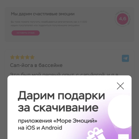
Сап-йога в бассейне
Это был мой первый опыт с сап-йогой, и я в
полном восторге! Занятие прошло в
расслабляющей атмосфере. Я смогла улучшить
свой баланс и гибкость, что очень радует.
Инструктор объяснял все доступно и понятно.
Обязательно приду еще раз👍
Антонина Тулеганова