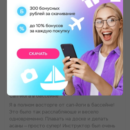
Сап-йога в бассейне
Я никогда не думала, что йога может быть
такой увлекательной. Вода ооч расслабляет.
После занятия чувствовала себя как будто
заново родилась! Рекомендую всем, кто хочет
попробовать что-то новое. Спасибо))
Кира Полуштайцева
Сап-йога в бассейне
Я в полном восторге от сап-йоги в бассейне!
Это было так расслабляюще и весело
одновременно. Плавать на доске и делать
асаны — просто супер! Инструктор был очень