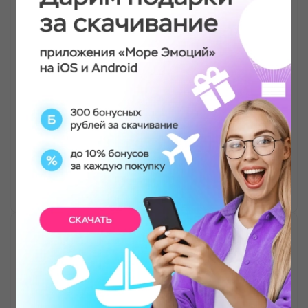
Свидание в виртуальной реальности
Искали место для проведения детского
праздника. Заехали посмотреть это место,
дали попробовать поиграть. Ребенок просто в
восторге, хорошие администраторы, есть
фуршетная зона, отличная обстановка,
интересные игры. Для детского дня рождения
идеально!
Ольга
Свидание в виртуальной реальности
Были здесь компанией ( взрослые и дети). Хоть
здесь и 6 игровых зон, но мы менялись и дети в
перерыве играли в приставку...(небольшой