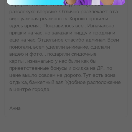
перерыв только на пользу). На подобной
развлекухе впервые. Отлично развлекает эта
виртуальная реальность. Хорошо провели
здесь время... Понравилось все...Изначально
пришли на час, но заказали пиццу и продлили
ещё на час. Отдельное спасибо админам. Всем
помогали, всем уделили внимание, сделали
видео и фото....подарили скидочные
карты...изначально у нас были как бы
приветственные бонусы и скидка на ДР...по
цене вышло совсем не дорого. Тут есть зона
отдыха, банкетный зал. Удобное расположение
в центре города.
Анна