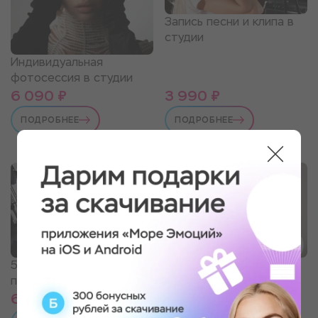
Запись песни и клипа в
студии
Индивидуальная
фотосессия в студии
6 090 ₽
3 990 ₽
ПОДРОБНЕЕ
ПОДРОБНЕЕ
50 выстрелов из 5
Классический массаж
пистолетов
спины
6 379 ₽
1 390 ₽